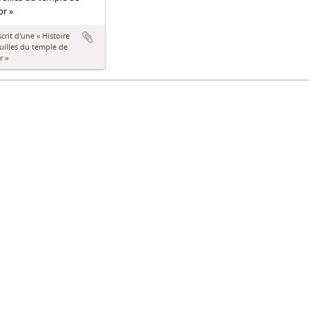
r »
rit d'une « Histoire
uilles du temple de
r »