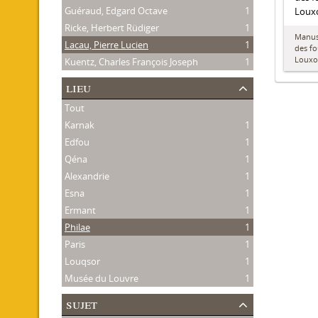
Guéraud, Edgard Octave
1
Louxo
Ricke, Herbert Rüdiger
1
Manusc
Lacau, Pierre Lucien
1
des fo
Louxo
Kuentz, Charles François Joseph
1
lieu
Tout
Karnak
1
Edfou
1
Qéna
1
Alexandrie
1
Esna
1
Ermant
1
Philae
1
Paris
1
Louqsor
1
Musée du Louvre
1
sujet