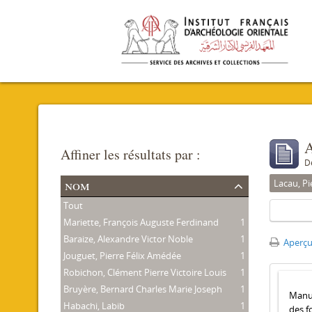
A
Affiner les résultats par :
D
nom
Lacau, Pi
Tout
Mariette, François Auguste Ferdinand
1
Baraize, Alexandre Victor Noble
1
Aperçu
Jouguet, Pierre Félix Amédée
1
Robichon, Clément Pierre Victoire Louis
1
Bruyère, Bernard Charles Marie Joseph
1
Manus
Habachi, Labib
1
des f