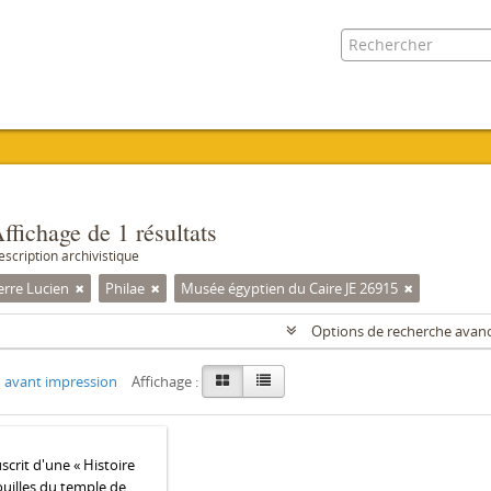
ffichage de 1 résultats
escription archivistique
erre Lucien
Philae
Musée égyptien du Caire JE 26915
Options de recherche avan
 avant impression
Affichage :
crit d'une « Histoire
ouilles du temple de