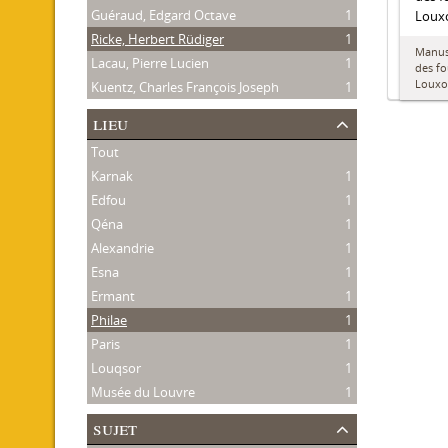
Guéraud, Edgard Octave
1
Louxo
Ricke, Herbert Rüdiger
1
Manusc
Lacau, Pierre Lucien
1
des fo
Louxo
Kuentz, Charles François Joseph
1
lieu
Tout
Karnak
1
Edfou
1
Qéna
1
Alexandrie
1
Esna
1
Ermant
1
Philae
1
Paris
1
Louqsor
1
Musée du Louvre
1
sujet