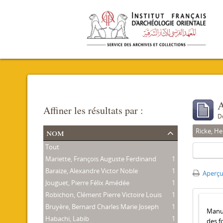
A
Affiner les résultats par :
D
nom
Ricke, He
Tout
Mariette, François Auguste Ferdinand
1
Baraize, Alexandre Victor Noble
1
Aperçu
Jouguet, Pierre Félix Amédée
1
Robichon, Clément Pierre Victoire Louis
1
Bruyère, Bernard Charles Marie Joseph
1
Manus
Habachi, Labib
1
des f