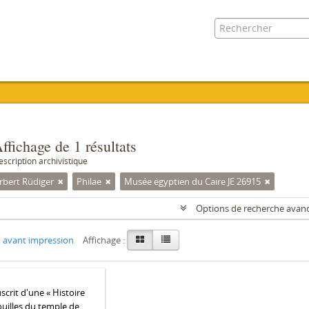
ffichage de 1 résultats
escription archivistique
rbert Rüdiger
Philae
Musée égyptien du Caire JE 26915
Options de recherche avan
 avant impression
Affichage :
crit d'une « Histoire
ouilles du temple de