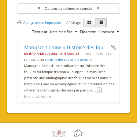
Options de recherche avancée
Aperçu avant impression
Affichage :
Trier par:
Direction:
Date modifiée
Croissant
Manuscrit d'une « Histoire des fouilles du temple de Louxor »
EG-IFAO-FAEB-2-ArchBernand_0004-26
Pièce
1959-1968
Fait partie de
Fonds André et Étienne Bernand
Manuscrit inédit d'une publication sur l'histoire des
fouilles du temple d'Amon à Louqsor. Le manuscrit
présente une bibliographie des fouilles menées dans le
temple de Louqsor accompagnée d'une présentation des
différentes campagnes classées par période
...
»
Bernand, André