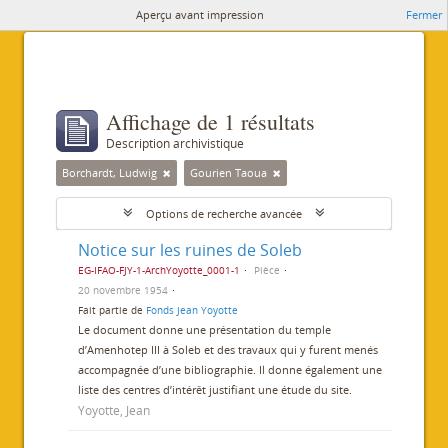
Aperçu avant impression
Fermer
Affichage de 1 résultats
Description archivistique
Borchardt, Ludwig
Gourien Taoua
Options de recherche avancée
Notice sur les ruines de Soleb
EG-IFAO-FJY-1-ArchYoyotte_0001-1
Pièce
20 novembre 1954
Fait partie de
Fonds Jean Yoyotte
Le document donne une présentation du temple
d’Amenhotep III à Soleb et des travaux qui y furent menés
accompagnée d’une bibliographie. Il donne également une
liste des centres d’intérêt justifiant une étude du site.
Yoyotte, Jean