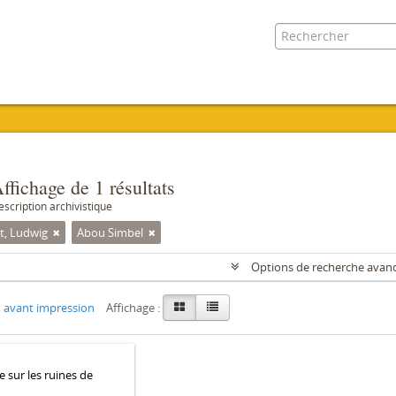
ffichage de 1 résultats
escription archivistique
t, Ludwig
Abou Simbel
Options de recherche avan
 avant impression
Affichage :
e sur les ruines de