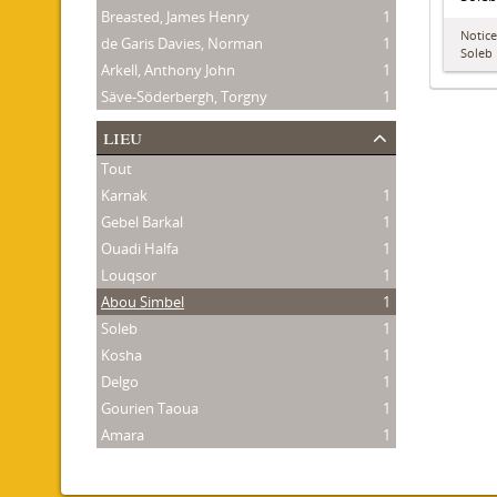
Breasted, James Henry
1
Notice
de Garis Davies, Norman
1
Soleb
Arkell, Anthony John
1
Säve-Söderbergh, Torgny
1
lieu
Tout
Karnak
1
Gebel Barkal
1
Ouadi Halfa
1
Louqsor
1
Abou Simbel
1
Soleb
1
Kosha
1
Delgo
1
Gourien Taoua
1
Amara
1