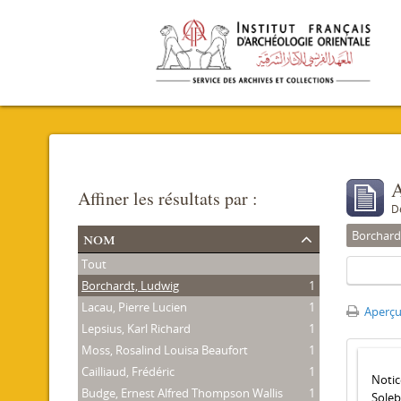
A
Affiner les résultats par :
D
nom
Borchard
Tout
Borchardt, Ludwig
1
Lacau, Pierre Lucien
1
Aperçu
Lepsius, Karl Richard
1
Moss, Rosalind Louisa Beaufort
1
Cailliaud, Frédéric
1
Notic
Budge, Ernest Alfred Thompson Wallis
1
Soleb