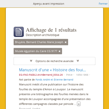
Aperçu avant impression
Fermer
Affichage de 1 résultats
Description archivistique
Bruyère, Bernard Charles Marie Joseph
Musée égyptien du Caire CG 9177
Options de recherche avancée
Manuscrit d'une « Histoire des fouilles du temple de Louxor »
EG-IFAO-FAEB-2-ArchBernand_0004-26
Pièce
1959-1968
Fait partie de
Fonds André et Étienne Bernand
Manuscrit inédit d'une publication sur l'histoire des
fouilles du temple d'Amon à Louqsor. Le manuscrit
présente une bibliographie des fouilles menées dans le
temple de Louqsor accompagnée d'une présentation des
différentes campagnes classées par période
...
»
Bernand, André