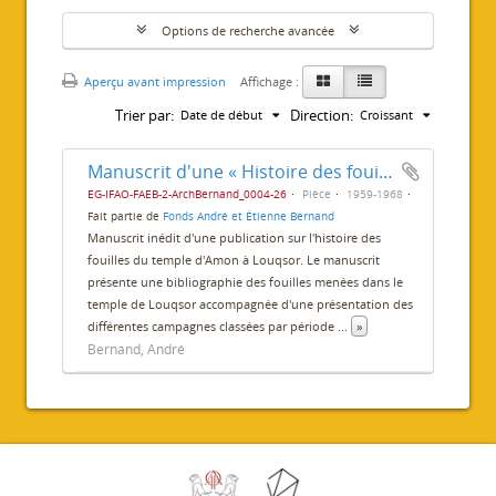
Options de recherche avancée
Aperçu avant impression
Affichage :
Trier par:
Direction:
Date de début
Croissant
Manuscrit d'une « Histoire des fouilles du temple de Louxor »
EG-IFAO-FAEB-2-ArchBernand_0004-26
Pièce
1959-1968
Fait partie de
Fonds André et Étienne Bernand
Manuscrit inédit d'une publication sur l'histoire des
fouilles du temple d'Amon à Louqsor. Le manuscrit
présente une bibliographie des fouilles menées dans le
temple de Louqsor accompagnée d'une présentation des
différentes campagnes classées par période
...
»
Bernand, André