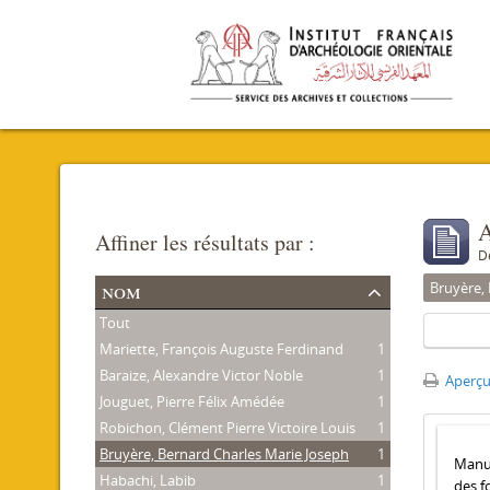
A
Affiner les résultats par :
D
nom
Bruyère,
Tout
Mariette, François Auguste Ferdinand
1
Baraize, Alexandre Victor Noble
1
Aperçu
Jouguet, Pierre Félix Amédée
1
Robichon, Clément Pierre Victoire Louis
1
Bruyère, Bernard Charles Marie Joseph
1
Manus
Habachi, Labib
1
des f