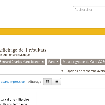
ffichage de 1 résultats
escription archivistique
 Bernard Charles Marie Joseph
Paris
Musée égyptien du Caire CG 8
Options de recherche avan
 avant impression
Affichage :
crit d'une « Histoire
ouilles du temple de