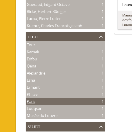
Guéraud, Edgard Octave
1
Louxo
Ricke, Herbert Rüdiger
1
Manusc
Lacau, Pierre Lucien
1
des fo
Louxo
Kuentz, Charles François Joseph
1
lieu
Tout
Karnak
1
Edfou
1
Qéna
1
Alexandrie
1
Esna
1
Ermant
1
Philae
1
Paris
1
Louqsor
1
Musée du Louvre
1
sujet