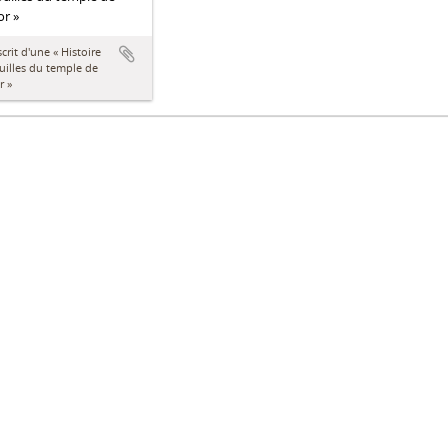
r »
rit d'une « Histoire
uilles du temple de
r »