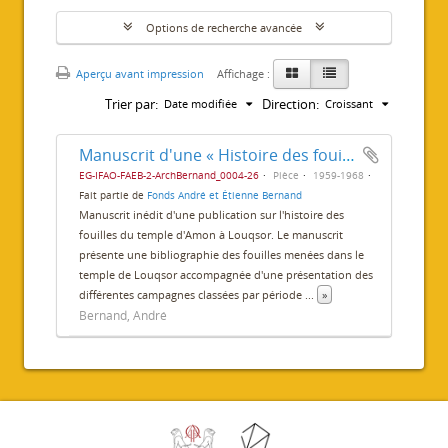
Options de recherche avancée
Aperçu avant impression
Affichage :
Trier par:
Direction:
Date modifiée
Croissant
Manuscrit d'une « Histoire des fouilles du temple de Louxor »
EG-IFAO-FAEB-2-ArchBernand_0004-26
Pièce
1959-1968
Fait partie de
Fonds André et Étienne Bernand
Manuscrit inédit d'une publication sur l'histoire des
fouilles du temple d'Amon à Louqsor. Le manuscrit
présente une bibliographie des fouilles menées dans le
temple de Louqsor accompagnée d'une présentation des
différentes campagnes classées par période
...
»
Bernand, André