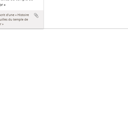
r »
rit d'une « Histoire
uilles du temple de
r »