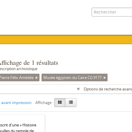
ffichage de 1 résultats
escription archivistique
Pierre Félix Amédée
Musée égyptien du Caire CG 9177
Options de recherche avan
 avant impression
Affichage :
crit d'une « Histoire
ouilles du temple de