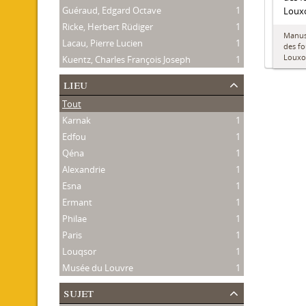
Guéraud, Edgard Octave
1
Louxo
Ricke, Herbert Rüdiger
1
Manusc
Lacau, Pierre Lucien
1
des fo
Louxo
Kuentz, Charles François Joseph
1
lieu
Tout
Karnak
1
Edfou
1
Qéna
1
Alexandrie
1
Esna
1
Ermant
1
Philae
1
Paris
1
Louqsor
1
Musée du Louvre
1
sujet