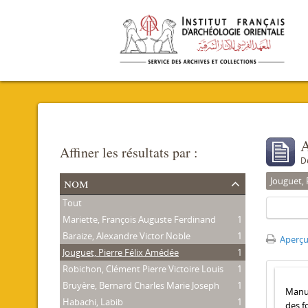
A
Affiner les résultats par :
D
nom
Jouguet, 
Tout
Mariette, François Auguste Ferdinand
1
Baraize, Alexandre Victor Noble
1
Aperçu
Jouguet, Pierre Félix Amédée
1
Robichon, Clément Pierre Victoire Louis
1
Bruyère, Bernard Charles Marie Joseph
1
Manus
Habachi, Labib
1
des f