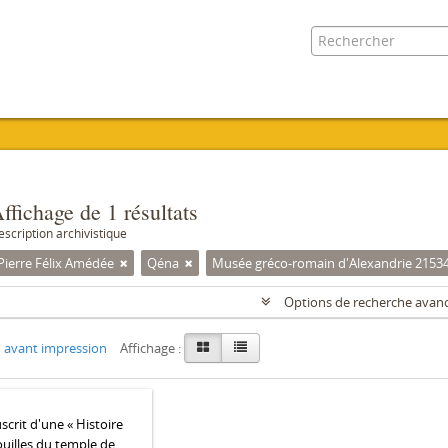
ffichage de 1 résultats
escription archivistique
Pierre Félix Amédée
Qéna
Musée gréco-romain d'Alexandrie 2153
Options de recherche avan
 avant impression
Affichage :
crit d'une « Histoire
ouilles du temple de