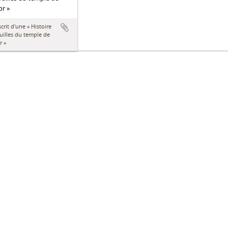
r »
rit d'une « Histoire
uilles du temple de
r »