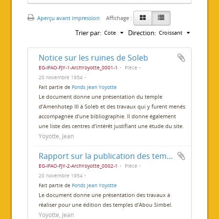
Aperçu avant impression
Affichage :
Trier par:
Direction:
Cote
Croissant
Notice sur les ruines de Soleb
EG-IFAO-FJY-1-ArchYoyotte_0001-1
Pièce
20 novembre 1954
Fait partie de
Fonds Jean Yoyotte
Le document donne une présentation du temple
d’Amenhotep III à Soleb et des travaux qui y furent menés
accompagnée d’une bibliographie. Il donne également
une liste des centres d’intérêt justifiant une étude du site.
Yoyotte, Jean
Rapport sur la publication des temples d’Abou Simbel
EG-IFAO-FJY-2-ArchYoyotte_0002-1
Pièce
20 novembre 1954
Fait partie de
Fonds Jean Yoyotte
Le document donne une présentation des travaux à
réaliser pour une édition des temples d’Abou Simbel.
Yoyotte, Jean