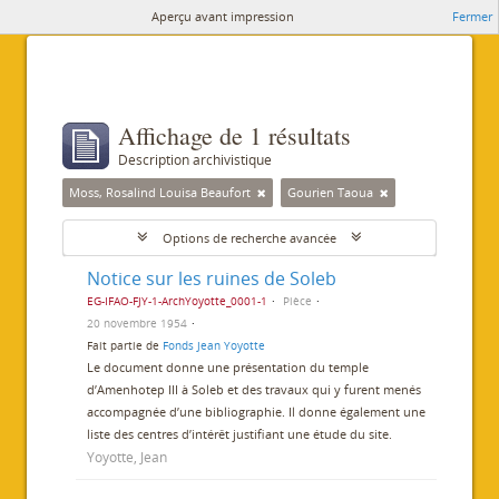
Aperçu avant impression
Fermer
Affichage de 1 résultats
Description archivistique
Moss, Rosalind Louisa Beaufort
Gourien Taoua
Options de recherche avancée
Notice sur les ruines de Soleb
EG-IFAO-FJY-1-ArchYoyotte_0001-1
Pièce
20 novembre 1954
Fait partie de
Fonds Jean Yoyotte
Le document donne une présentation du temple
d’Amenhotep III à Soleb et des travaux qui y furent menés
accompagnée d’une bibliographie. Il donne également une
liste des centres d’intérêt justifiant une étude du site.
Yoyotte, Jean