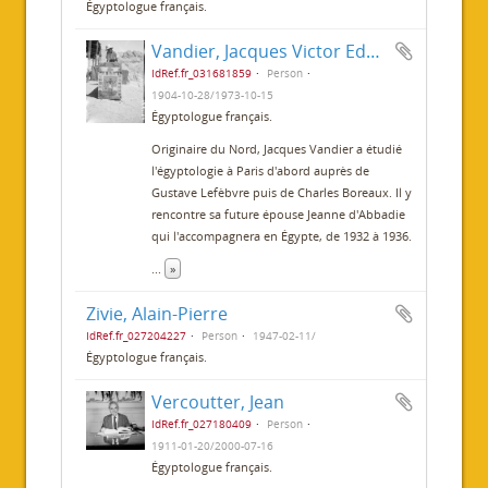
Égyptologue français.
Vandier, Jacques Victor Edmond Raymond
IdRef.fr_031681859
Person
1904-10-28/1973-10-15
Égyptologue français.
Originaire du Nord, Jacques Vandier a étudié
l'égyptologie à Paris d'abord auprès de
Gustave Lefèbvre puis de Charles Boreaux. Il y
rencontre sa future épouse Jeanne d'Abbadie
qui l'accompagnera en Égypte, de 1932 à 1936.
...
»
Zivie, Alain-Pierre
IdRef.fr_027204227
Person
1947-02-11/
Égyptologue français.
Vercoutter, Jean
IdRef.fr_027180409
Person
1911-01-20/2000-07-16
Égyptologue français.