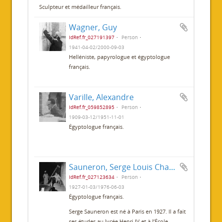
Sculpteur et médailleur français.
Wagner, Guy
IdRef.fr_027191397
Person
1941-04-02/2000-09-03
Helléniste, papyrologue et égyptologue
français.
Varille, Alexandre
IdRef.fr_059852895
Person
1909-03-12/1951-11-01
Égyptologue français.
Sauneron, Serge Louis Charles
IdRef.fr_027123634
Person
1927-01-03/1976-06-03
Égyptologue français.
Serge Sauneron est né à Paris en 1927. Il a fait
ses études au lycée Henri IV et à l’École