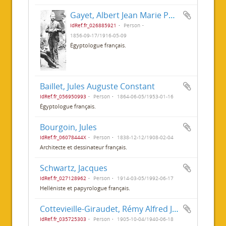
Gayet, Albert Jean Marie Philippe
IdRef.fr_026885921
Person
1856-09-17/1916-05-09
Égyptologue français.
Baillet, Jules Auguste Constant
IdRef.fr_056950993
Person
1864-06-05/1953-01-16
Égyptologue français.
Bourgoin, Jules
IdRef.fr_06078444X
Person
1838-12-12/1908-02-04
Architecte et dessinateur français.
Schwartz, Jacques
IdRef.fr_027128962
Person
1914-03-05/1992-06-17
Helléniste et papyrologue français.
Cottevieille-Giraudet, Rémy Alfred Jacques Fernand Lionel
IdRef.fr_035725303
Person
1905-10-04/1940-06-18