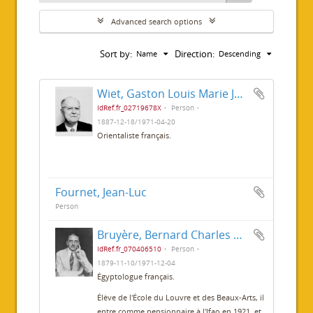
Advanced search options
Sort by:
Direction:
Name
Descending
Wiet, Gaston Louis Marie Joseph
IdRef.fr_02719678X
Person
1887-12-18/1971-04-20
Orientaliste français.
Fournet, Jean-Luc
Person
Bruyère, Bernard Charles Marie Joseph
IdRef.fr_070406510
Person
1879-11-10/1971-12-04
Égyptologue français.
Élève de l'École du Louvre et des Beaux-Arts, il
entre comme pensionnaire à l'Ifao en 1921, et