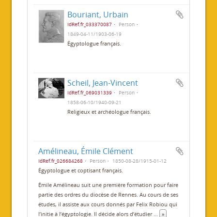
Bouriant, Urbain
IdRef.fr_033370087
Person
1849-04-11/1903-06-19
Égyptologue français.
Scheil, Jean-Vincent
IdRef.fr_069031339
Person
1858-06-10/1940-09-21
Religieux et archéologue français.
Amélineau, Émile Clément
IdRef.fr_026684268
Person
1850-08-28/1915-01-12
Égyptologue et coptisant français.
Émile Amélineau suit une première formation pour faire
partie des ordres du diocèse de Rennes. Au cours de ses
études, il assiste aux cours donnés par Felix Robiou qui
l’initie à l’égyptologie. Il décide alors d’étudier
...
»