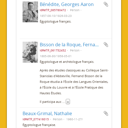
Bénédite, Georges Aaron
IdRef.fr_085780472
Person
1857-08-10/1926-03-23
Égyptologue français.
Bisson de la Roque, Fernand Joseph Julien Alexandre
IdRef.fr_061752452
Person
1885-06-30/1958-05-01
Égyptologue et archéologue français.
Après des études classiques au Collèque Saint-
Stanislas d'Abbeville, Fernand Bisson de la
Roque étudia à l’École des Langues Orientales,
à l’École du Louvre et à l’École Pratique des
Hautes Études.
Il participa aux
...
»
Beaux-Grimal, Nathalie
IdRef.fr_077416015
Person
1960-11-27/
Égyptologue française.