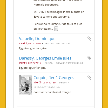
Normale Supérieure.
En 1941, il accompagne Pierre Montet en
Égypte comme photographe.
Pensionnaire, directeur de fouilles puis
bibliothécaire,
...
»
Valbelle, Dominique
IdRef.fr_027174107
Person
1947-09-15/
Égyptologue française.
Daressy, Georges Émile Jules
IdRef.fr_069277117
Person
1864-03-19/1938-02-28
Égyptologue français.
Coquin, René-Georges
IdRef.fr_034442189
Person
1922-04-07/1997-11-14
Coptisant et arabisant français.