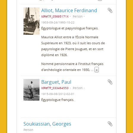
Alliot, Maurice Ferdinand
IdRef.fr_05695171X
Person
1903-09-24/1960-10-22
Égyptologue et papyrologue français.
Maurice Alliot entre à l'École Normale
Supérieure en 1923, où il suit les cours de
papyrologie de Pierre Jouguet, et en sort
diplômé en 1926.
Nommé pensionnaire à l'Institut français
d'archéologie orientale en 1930,
...
»
Barguet, Paul
IdRef.fr_033464553
Person
1915-09-08/2012-02-01
Égyptologue français.
Soukiassian, Georges
Person