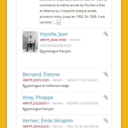
commence la même année les fouilles à Deir
el-Médina où il travaille chaque année,
plusieurs mois, jusqu'en 1952. En 1928, il est
nommé "
...
»
Yoyotte, Jean
IdRef.fr_069613559
Person
1927-08-04/2009-07-01
Égyptologue français.
Bernand, Étienne
IdRef.fr_026721635
Person
1923-07-11/2013-02-17
Égyptologue et helléniste belge.
Virey, Philippe
IdRef.fr_03229381X
Person
1853-06-14/1920-05-05
Égyptologue français.
Vernier, Émile Séraphin
IdRef.fr_080526225
Person
1852-10-16/1927-09-09